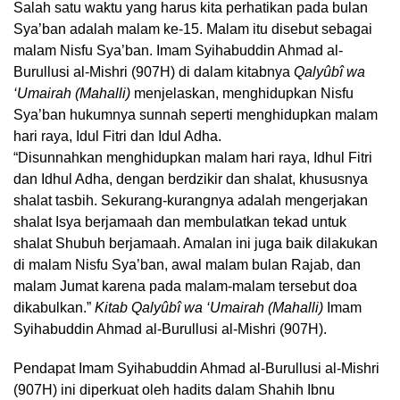
Salah satu waktu yang harus kita perhatikan pada bulan
Sya’ban adalah malam ke-15. Malam itu disebut sebagai
malam Nisfu Sya’ban. Imam Syihabuddin Ahmad al-
Burullusi al-Mishri (907H) di dalam kitabnya
Qalyûbî wa
‘Umairah (Mahalli)
menjelaskan, menghidupkan Nisfu
Sya’ban hukumnya sunnah seperti menghidupkan malam
hari raya, Idul Fitri dan Idul Adha.
“Disunnahkan menghidupkan malam hari raya, Idhul Fitri
dan Idhul Adha, dengan berdzikir dan shalat, khususnya
shalat tasbih. Sekurang-kurangnya adalah mengerjakan
shalat Isya berjamaah dan membulatkan tekad untuk
shalat Shubuh berjamaah. Amalan ini juga baik dilakukan
di malam Nisfu Sya’ban, awal malam bulan Rajab, dan
malam Jumat karena pada malam-malam tersebut doa
dikabulkan.”
Kitab Qalyûbî wa ‘Umairah (Mahalli)
Imam
Syihabuddin Ahmad al-Burullusi al-Mishri (907H).
Pendapat Imam Syihabuddin Ahmad al-Burullusi al-Mishri
(907H) ini diperkuat oleh hadits dalam Shahih Ibnu