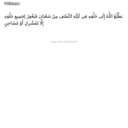
Hibban:
يَطْلُعُ اللَّهُ إِلَى خَلْقِهِ فِي لَيْلَةِ النِّصْفِ مِنْ شَعْبَانَ فَيَغْفِرُ لِجَمِيعِ خَلْقِهِ
إِلَّا لِمُشْرِكٍ أَوْ مُشَاحِنٍ
ADVERTISEMENT