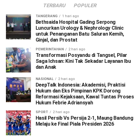
TERBARU
POPULER
TANGERANG
1 hari ago
Bethsaida Hospital Gading Serpong
Luncurkan Urology & Nephrology Clinic
untuk Penanganan Batu Saluran Kemih,
Ginjal, dan Prostat
PEMERINTAHAN
2 hari ago
Transformasi Posyandu di Tangsel, Pilar
Saga Ichsan: Kini Tak Sekadar Layanan Ibu
dan Anak
NASIONAL
2 hari ago
DeepTalk Indonesia: Akademisi, Praktisi
Hukum dan Eks Pimpinan KPK Dorong
Reformasi Kejaksaan, Kawal Tuntas Proses
Hukum Febrie Adriansyah
SPORT
2 hari ago
Hasil Persib Vs Persija 2-1, Maung Bandung
Melaju ke Final Piala Presiden 2026