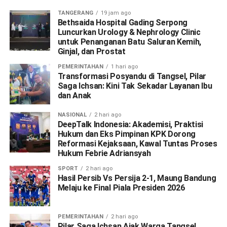
TANGERANG
19 jam ago
Bethsaida Hospital Gading Serpong
Luncurkan Urology & Nephrology Clinic
untuk Penanganan Batu Saluran Kemih,
Ginjal, dan Prostat
PEMERINTAHAN
1 hari ago
Transformasi Posyandu di Tangsel, Pilar
Saga Ichsan: Kini Tak Sekadar Layanan Ibu
dan Anak
NASIONAL
2 hari ago
DeepTalk Indonesia: Akademisi, Praktisi
Hukum dan Eks Pimpinan KPK Dorong
Reformasi Kejaksaan, Kawal Tuntas Proses
Hukum Febrie Adriansyah
SPORT
2 hari ago
Hasil Persib Vs Persija 2-1, Maung Bandung
Melaju ke Final Piala Presiden 2026
PEMERINTAHAN
2 hari ago
Pilar Saga Ichsan Ajak Warga Tangsel