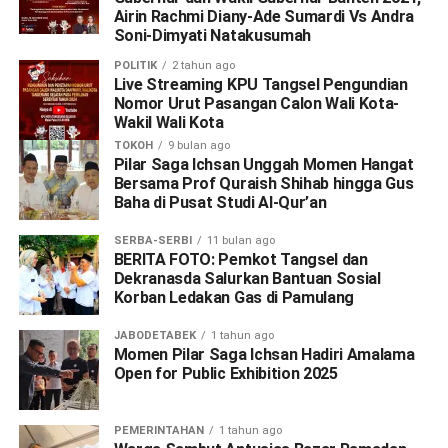
Airin Rachmi Diany-Ade Sumardi Vs Andra
Soni-Dimyati Natakusumah
POLITIK
2 tahun ago
Live Streaming KPU Tangsel Pengundian
Nomor Urut Pasangan Calon Wali Kota-
Wakil Wali Kota
TOKOH
9 bulan ago
Pilar Saga Ichsan Unggah Momen Hangat
Bersama Prof Quraish Shihab hingga Gus
Baha di Pusat Studi Al-Qur’an
SERBA-SERBI
11 bulan ago
BERITA FOTO: Pemkot Tangsel dan
Dekranasda Salurkan Bantuan Sosial
Korban Ledakan Gas di Pamulang
JABODETABEK
1 tahun ago
Momen Pilar Saga Ichsan Hadiri Amalama
Open for Public Exhibition 2025
PEMERINTAHAN
1 tahun ago