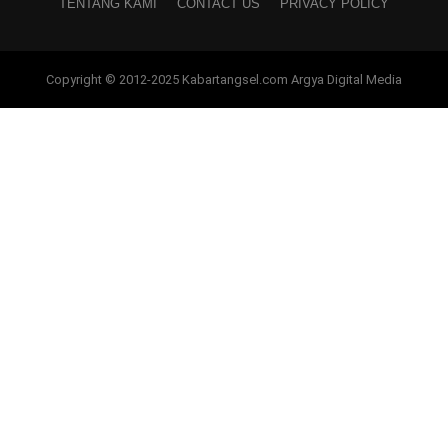
TENTANG KAMI
CONTACT US
PRIVACY POLICY
Copyright © 2012-2025 Kabartangsel.com Argya Digital Media