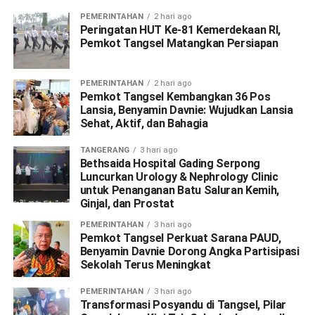
PEMERINTAHAN
2 hari ago
Peringatan HUT Ke-81 Kemerdekaan RI,
Pemkot Tangsel Matangkan Persiapan
PEMERINTAHAN
2 hari ago
Pemkot Tangsel Kembangkan 36 Pos
Lansia, Benyamin Davnie: Wujudkan Lansia
Sehat, Aktif, dan Bahagia
TANGERANG
3 hari ago
Bethsaida Hospital Gading Serpong
Luncurkan Urology & Nephrology Clinic
untuk Penanganan Batu Saluran Kemih,
Ginjal, dan Prostat
PEMERINTAHAN
3 hari ago
Pemkot Tangsel Perkuat Sarana PAUD,
Benyamin Davnie Dorong Angka Partisipasi
Sekolah Terus Meningkat
PEMERINTAHAN
3 hari ago
Transformasi Posyandu di Tangsel, Pilar