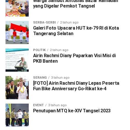
Warga Sambut Antusias Bazar Ramadan
yang Digelar Pemkot Tangsel
SERBA-SERBI
2 tahun ago
Galeri Foto Upacara HUT ke-79 RI di Kota
Tangerang Selatan
POLITIK
2 tahun ago
Airin Rachmi Diany Paparkan Visi Misi di
PKB Banten
SERANG
3 tahun ago
[FOTO] Airin Rachmi Diany Lepas Peserta
Fun Bike Anniversary Go-Rikat ke-4
EVENT
3 tahun ago
Penutupan MTQ ke-XIV Tangsel 2023