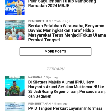
Pilar Saga Ichsan Tutup Kampoeng
Ramadan 2024 MRJB
PEMERINTAHAN
2 tahun ago
Berikan Pelatihan Wirausaha, Benyamin
Davnie: Meningkatkan Taraf Hidup
Masyarakat Terus Menjadi Fokus Utama
Pemkot Tangsel
MORE POSTS
TERBARU
NASIONAL
5 jam ago
Di Silatnas Majelis Alumni IPNU, Hery
Haryanto Azumi Serukan Muktamar NU ke-
35 Jadi Ruang Kegembiraan, Persaudaraan,
dan Gagasan
PEMERINTAHAN
5 jam ago
PPID Tangsel Perkuat Layanan Informasi