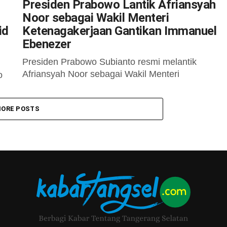
Presiden Prabowo Lantik Afriansyah
Noor sebagai Wakil Menteri
id
Ketenagakerjaan Gantikan Immanuel
Ebenezer
Presiden Prabowo Subianto resmi melantik
Afriansyah Noor sebagai Wakil Menteri
o
Ketenagakerjaan (Wamenaker) di Istana Negara,
Jakarta, Rabu (17/9/2025). Afriansyah ditunjuk
ORE POSTS
menggantikan Immanuel Ebenezer atau Noel
yang...