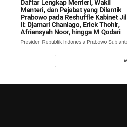
Daftar Lengkap Menteri, Wakil
Menteri, dan Pejabat yang Dilantik
Prabowo pada Reshuffle Kabinet Jil
II: Djamari Chaniago, Erick Thohir,
Afriansyah Noor, hingga M Qodari
Presiden Republik Indonesia Prabowo Subiant
resmi melakukan reshuffle atau perombakan
Kabinet Merah Putih di Istana Kepresidenan,
M
Jakarta, Rabu (17/9/2025). Dalam perombakan
kabinet jilid II ini, Presiden...