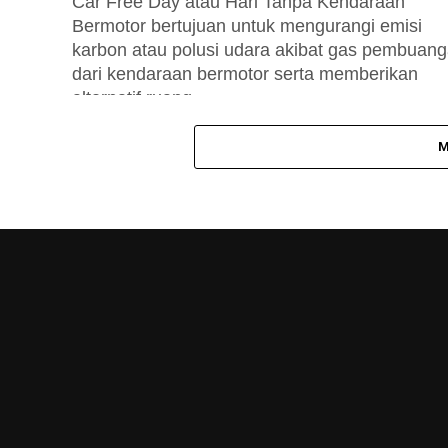
Car Free Day atau Hari Tanpa Kendaraan
Bermotor bertujuan untuk mengurangi emisi
karbon atau polusi udara akibat gas pembuan
dari kendaraan bermotor serta memberikan
alternatif ruang...
M