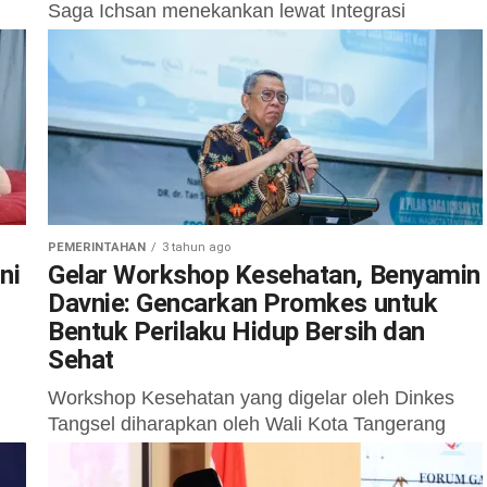
Saga Ichsan menekankan lewat Integrasi
Layanan Primer (ILP) layanan kesehatan yang
diberikan kepada masyarakat bisa semakin
optimal. Hal tersebut...
PEMERINTAHAN
3 tahun ago
ni
Gelar Workshop Kesehatan, Benyamin
Davnie: Gencarkan Promkes untuk
Bentuk Perilaku Hidup Bersih dan
Sehat
Workshop Kesehatan yang digelar oleh Dinkes
Tangsel diharapkan oleh Wali Kota Tangerang
Selatan Benyamin Davnie dapat menggencarkan
Promosi kesehatan (Promkes) dan menguatkan