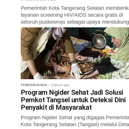
Pemerintah Kota Tangerang Selatan memberi
layanan screening HIV/AIDS secara gratis di
seluruh puskesmas sebagai upaya mendukung
penanganan penyakit tersebut. Kepala Dinas
Kesehatan (Dinkes) Tangsel, dr. Allin...
PEMERINTAHAN
2 tahun ago
Program Ngider Sehat Jadi Solusi
Pemkot Tangsel untuk Deteksi Dini
Penyakit di Masyarakat
Program Ngider Sehat yang digagas Pemerint
Kota Tangerang Selatan (Tangsel) melalui Din