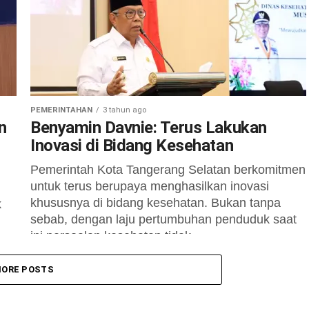
Perilaku Hidup Bersih dan...
PEMERINTAHAN
3 tahun ago
n
Benyamin Davnie: Terus Lakukan
Inovasi di Bidang Kesehatan
Pemerintah Kota Tangerang Selatan berkomitmen
untuk terus berupaya menghasilkan inovasi
khususnya di bidang kesehatan. Bukan tanpa
k
sebab, dengan laju pertumbuhan penduduk saat
ini persoalan kesehatan tidak...
o
ORE POSTS