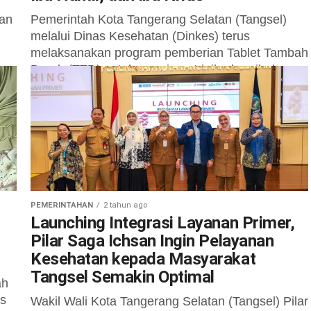
kan
Pemerintah Kota Tangerang Selatan (Tangsel)
melalui Dinas Kesehatan (Dinkes) terus
melaksanakan program pemberian Tablet Tambah
Darah (TTD) untuk remaja putri, ibu hamil, dan
ibu nifas. Program...
PEMERINTAHAN
2 tahun ago
Launching Integrasi Layanan Primer,
Pilar Saga Ichsan Ingin Pelayanan
Kesehatan kepada Masyarakat
Tangsel Semakin Optimal
ah
as
Wakil Wali Kota Tangerang Selatan (Tangsel) Pilar