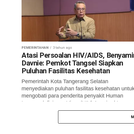
PEMERINTAHAN
3 tahun ago
Atasi Persoalan HIV/AIDS, Benyami
Davnie: Pemkot Tangsel Siapkan
Puluhan Fasilitas Kesehatan
Pemerintah Kota Tangerang Selatan
menyediakan puluhan fasilitas kesehatan untu
mengobati para penderita penyakit Human
Immunodeficiency Virus (HIV) Acquired Immun
Deficiency Syndrome (AIDS) di Tangerang
Selatan. ...
M