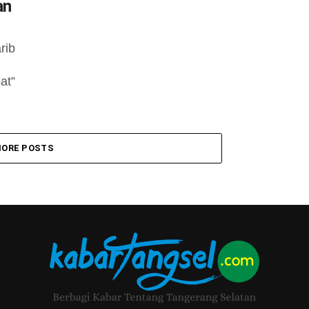
an
rib
at”
ORE POSTS