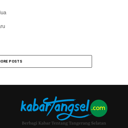
dua
aru
ORE POSTS