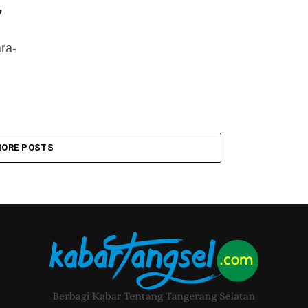
,
ra-
ORE POSTS