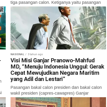
tiga pasangan calon. Ketiganya yaitu pasangan
Anies Rasyid Baswedan- Abdul Muhaimin
Iskandar, Ganjar Pranowo-Mahfud MD, dan
pasangan Prabowo Subianto-Gibran
Rakabuming...
NASIONAL
3 tahun ago
-
Visi Misi Ganjar Pranowo-Mahfud
MD, “Menuju Indonesia Unggul: Gerak
Cepat Mewujudkan Negara Maritim
yang Adil dan Lestari”
n
Pasangan bakal calon presiden dan bakal calon
i
wakil presiden (capres-cawapres) Ganjar
Pranowo dan Mahfud MD telah menentukan visi
misi untuk melaju dalam pemilihan presiden