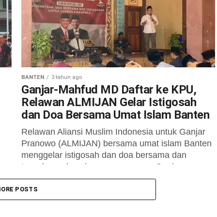
(Pilpres) tahun...
BANTEN
3 tahun ago
Ganjar-Mahfud MD Daftar ke KPU,
Relawan ALMIJAN Gelar Istigosah
dan Doa Bersama Umat Islam Banten
Relawan Aliansi Muslim Indonesia untuk Ganjar
Pranowo (ALMIJAN) bersama umat islam Banten
menggelar istigosah dan doa bersama dan
tasyakuran kesuksesan pasangan Ganjar
Pranowo-Mahfud MD. Acara tersebut...
or
ORE POSTS