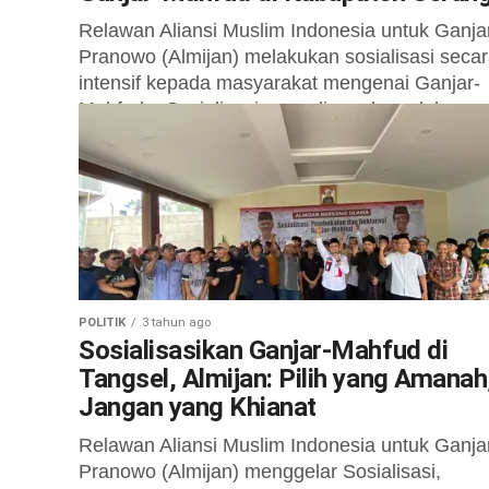
Relawan Aliansi Muslim Indonesia untuk Ganja
Pranowo (Almijan) melakukan sosialisasi seca
intensif kepada masyarakat mengenai Ganjar-
Mahfud. Sosialisasi yang digunakan oleh
relawan ini melalui mekanisme door-to-door...
POLITIK
3 tahun ago
Sosialisasikan Ganjar-Mahfud di
Tangsel, Almijan: Pilih yang Amanah
Jangan yang Khianat
Relawan Aliansi Muslim Indonesia untuk Ganja
Pranowo (Almijan) menggelar Sosialisasi,