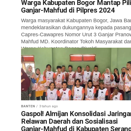
Warga Kabupaten Bogor Mantap Pil
Ganjar-Mahfud di Pilpres 2024
Warga masyarakat Kabupaten Bogor, Jawa Bar
mendeklarasikan dukungannya kepada pasan
Capres-Cawapres Nomor Urut 3 Ganjar Prano
Mahfud MD. Koordinator Tokoh Masyarakat da
Warga Kabupaten Bogor, Rivaldi,
mengungkapkan...
BANTEN
3 tahun ago
Gaspol! Almijan Konsolidasi Jaringa
Relawan Daerah dan Sosialisasi
Ganjar-Mahfud di Kabupaten Seran