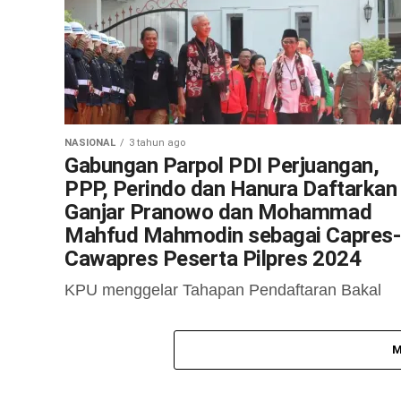
NASIONAL
3 tahun ago
Gabungan Parpol PDI Perjuangan,
PPP, Perindo dan Hanura Daftarkan
Ganjar Pranowo dan Mohammad
Mahfud Mahmodin sebagai Capres-
Cawapres Peserta Pilpres 2024
KPU menggelar Tahapan Pendaftaran Bakal
Pasangan Calon Presiden dan Wakil Presiden
Pemilu 2024 pada 19-25 Oktober 2023, di kant
M
KPU. Gabungan Partai Politik PDI Perjuangan,
PPP,...