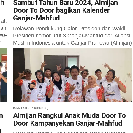
ih
Sambut Tahun Baru 2024, Almijan
Door To Door bagikan Kalender
Ganjar-Mahfud
at,
gan
Relawan Pendukung Calon Presiden dan Wakil
wo-
Presiden nomor urut 3 Ganjar-Mahfud dari Aliansi
n
Muslim Indonesia untuk Ganjar Pranowo (Almijan)
memanfaatkan momentum tahun baru 2024
melakukan sosialisasi...
BANTEN
3 tahun ago
n
Almijan Rangkul Anak Muda Door To
Door Kampanyekan Ganjar-Mahfud
g