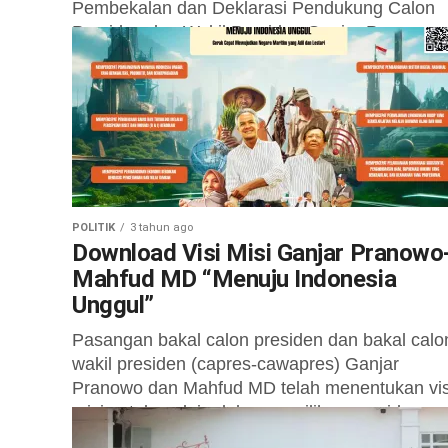
Pembekalan dan Deklarasi Pendukung Calon
Presiden dan Wakil Presiden Ganjar Pranowo-
Mahfud MD di Majelis Pengajian Sholawat...
POLITIK
3 tahun ago
Download Visi Misi Ganjar Pranowo
Mahfud MD “Menuju Indonesia
Unggul”
Pasangan bakal calon presiden dan bakal calo
wakil presiden (capres-cawapres) Ganjar
Pranowo dan Mahfud MD telah menentukan vis
misi untuk melaju dalam pemilihan presiden
(Pilpres) tahun...