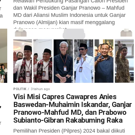
Relawan Pendukung Pasangan Calon Presiden
dan Wakil Presiden Ganjar Pranowo – Mahfud
r
MD dari Aliansi Muslim Indonesia untuk Ganjar
ra
Pranowo (Almijan) kian masif menggalang
dukungan masyarakat...
POLITIK
3 tahun ago
Visi Misi Capres Cawapres Anies
,
Baswedan-Muhaimin Iskandar, Ganjar
Pranowo-Mahfud MD, dan Prabowo
Subianto-Gibran Rakabuming Raka
r
Pemilihan Presiden (Pilpres) 2024 bakal diikuti