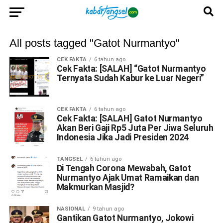
All posts tagged "Gatot Nurmantyo"
CEK FAKTA
6 tahun ago
Cek Fakta: [SALAH] “Gatot Nurmantyo
Ternyata Sudah Kabur ke Luar Negeri”
CEK FAKTA
6 tahun ago
Cek Fakta: [SALAH] Gatot Nurmantyo
Akan Beri Gaji Rp5 Juta Per Jiwa Seluruh
Indonesia Jika Jadi Presiden 2024
TANGSEL
6 tahun ago
Di Tengah Corona Mewabah, Gatot
Nurmantyo Ajak Umat Ramaikan dan
Makmurkan Masjid?
NASIONAL
9 tahun ago
Gantikan Gatot Nurmantyo, Jokowi