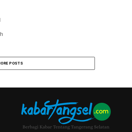
l
ih
ORE POSTS