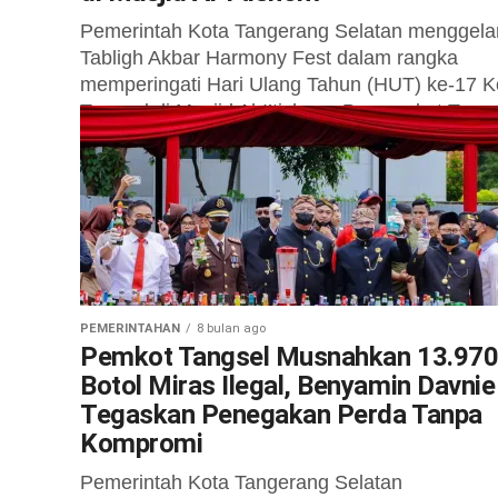
Pemerintah Kota Tangerang Selatan menggela
Tabligh Akbar Harmony Fest dalam rangka
memperingati Hari Ulang Tahun (HUT) ke-17 K
Tangsel di Masjid Al-I’tishom, Puspemkot Tang
pada Rabu...
PEMERINTAHAN
8 bulan ago
Pemkot Tangsel Musnahkan 13.97
Botol Miras Ilegal, Benyamin Davnie
Tegaskan Penegakan Perda Tanpa
Kompromi
Pemerintah Kota Tangerang Selatan