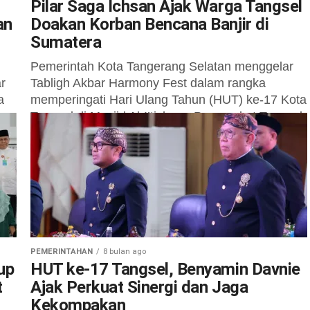
Pilar Saga Ichsan Ajak Warga Tangsel
an
Doakan Korban Bencana Banjir di
Sumatera
Pemerintah Kota Tangerang Selatan menggelar
r
Tabligh Akbar Harmony Fest dalam rangka
a
memperingati Hari Ulang Tahun (HUT) ke-17 Kota
Tangsel di Masjid Al-I’tishom, Puspemkot Tangsel
pada Rabu...
PEMERINTAHAN
8 bulan ago
up
HUT ke-17 Tangsel, Benyamin Davnie
t
Ajak Perkuat Sinergi dan Jaga
Kekompakan