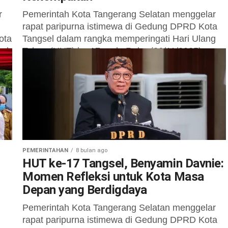
r
Pemerintah Kota Tangerang Selatan menggelar
rapat paripurna istimewa di Gedung DPRD Kota
ota
Tangsel dalam rangka memperingati Hari Ulang
sel
Tahun (HUT) ke-17 pada Rabu (26/11/2025).
Kegiatan yang...
PEMERINTAHAN
8 bulan ago
0
HUT ke-17 Tangsel, Benyamin Davnie:
Momen Refleksi untuk Kota Masa
Depan yang Berdigdaya
Pemerintah Kota Tangerang Selatan menggelar
rapat paripurna istimewa di Gedung DPRD Kota