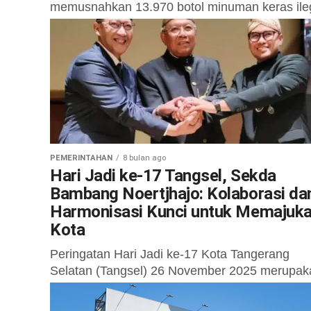
memusnahkan 13.970 botol minuman keras ile
hasil penindakan sejak awal 2025 hingga
November. Pemusnahan berlangsung di hala
Kantor Disdukcapil, Kecamatan Setu pada...
PEMERINTAHAN
8 bulan ago
Hari Jadi ke-17 Tangsel, Sekda
Bambang Noertjhajo: Kolaborasi da
Harmonisasi Kunci untuk Memajuk
Kota
Peringatan Hari Jadi ke-17 Kota Tangerang
Selatan (Tangsel) 26 November 2025 merupak
menjadi peringatan ulang tahun seluruh
masyarakat Kota Tangsel. Kolaborasi dan