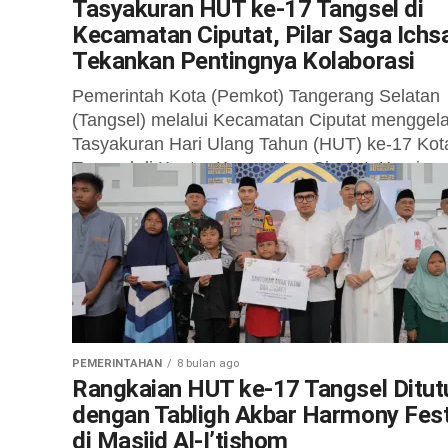
Tasyakuran HUT ke-17 Tangsel di
Kecamatan Ciputat, Pilar Saga Ichs
Tekankan Pentingnya Kolaborasi
Pemerintah Kota (Pemkot) Tangerang Selatan
(Tangsel) melalui Kecamatan Ciputat menggela
Tasyakuran Hari Ulang Tahun (HUT) ke-17 Kot
Tangsel di Kantor Kecamatan Ciputat, Kamis
(04/12/2025). Acara ini...
PEMERINTAHAN
8 bulan ago
Rangkaian HUT ke-17 Tangsel Ditut
dengan Tabligh Akbar Harmony Fes
di Masjid Al-I’tishom