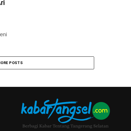
ri
eni
ORE POSTS