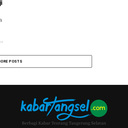
i
а
..
ORE POSTS