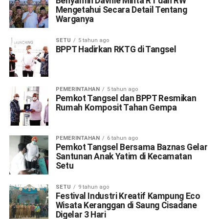
Benyamin Davnie Minta RT dan RW
Mengetahui Secara Detail Tentang
Warganya
SETU
5 tahun ago
BPPT Hadirkan RKTG di Tangsel
PEMERINTAHAN
5 tahun ago
Pemkot Tangsel dan BPPT Resmikan
Rumah Komposit Tahan Gempa
PEMERINTAHAN
6 tahun ago
Pemkot Tangsel Bersama Baznas Gelar
Santunan Anak Yatim di Kecamatan
Setu
SETU
9 tahun ago
Festival Industri Kreatif Kampung Eco
Wisata Keranggan di Saung Cisadane
Digelar 3 Hari