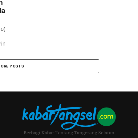
n
da
ro)
rin
ORE POSTS