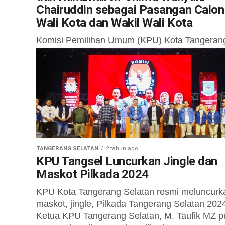
Chairuddin sebagai Pasangan Calon
Wali Kota dan Wakil Wali Kota
Komisi Pemilihan Umum (KPU) Kota Tangeran
Selatan (Tangsel) menetapkan pasangan Calo
Walikota dan Wakil Walikota Tangsel tahun 202
yaitu pasangan Drs. H. Benyamin Davnie – H...
TANGERANG SELATAN
2 tahun ago
KPU Tangsel Luncurkan Jingle dan
Maskot Pilkada 2024
KPU Kota Tangerang Selatan resmi meluncurk
maskot, jingle, Pilkada Tangerang Selatan 202
Ketua KPU Tangerang Selatan, M. Taufik MZ p