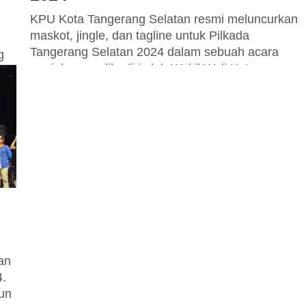
KPU Kota Tangerang Selatan resmi meluncurkan
maskot, jingle, dan tagline untuk Pilkada
Tangerang Selatan 2024 dalam sebuah acara
g
meriah yang dihadiri oleh Wakil Wali Kota
n
Tangerang...
4,
.
an
4.
un