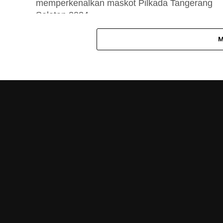
memperkenalkan maskot Pilkada Tangerang
Selatan 2024...
M