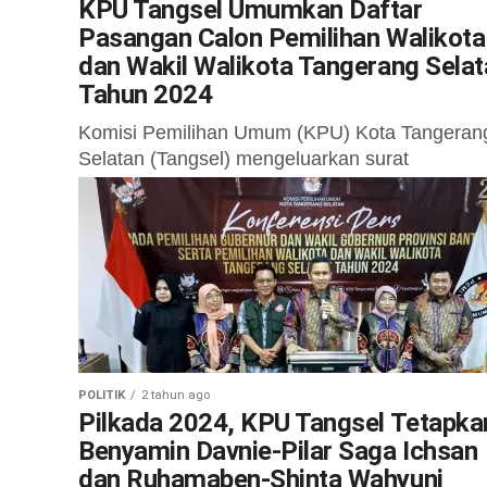
KPU Tangsel Umumkan Daftar
Pasangan Calon Pemilihan Walikota
dan Wakil Walikota Tangerang Selat
Tahun 2024
Komisi Pemilihan Umum (KPU) Kota Tangeran
Selatan (Tangsel) mengeluarkan surat
pengumuman dengan nomor NOMOR:
1026/PL.02.3-Pu/3674/2024 tentang Daftar
Pasangan Calon Pemilihan Walikota dan Wakil
Walikota Tangerang Selatan...
POLITIK
2 tahun ago
Pilkada 2024, KPU Tangsel Tetapka
Benyamin Davnie-Pilar Saga Ichsan
dan Ruhamaben-Shinta Wahyuni