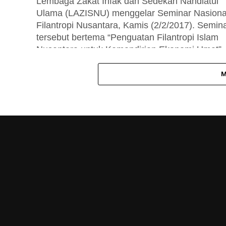
Lembaga Zakat Infak dan Sedekah Nahdlatul
Ulama (LAZISNU) menggelar Seminar Nasiona
Filantropi Nusantara, Kamis (2/2/2017). Semin
tersebut bertema “Penguatan Filantropi Islam
Nusantara untuk Kemandirian Ekonomi Umat”,.
M