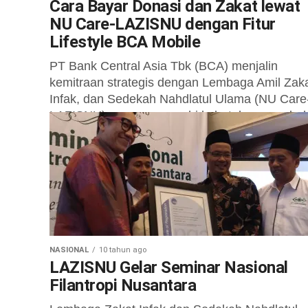
Cara Bayar Donasi dan Zakat lewat
NU Care-LAZISNU dengan Fitur
Lifestyle BCA Mobile
PT Bank Central Asia Tbk (BCA) menjalin
kemitraan strategis dengan Lembaga Amil Zaka
Infak, dan Sedekah Nahdlatul Ulama (NU Care
LAZISNU) guna memenuhi kebutuhan nasaba
dalam memberikan...
NASIONAL
10 tahun ago
LAZISNU Gelar Seminar Nasional
Filantropi Nusantara