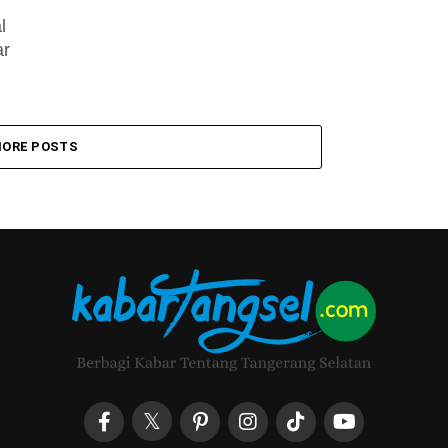
l
ar
..
ORE POSTS