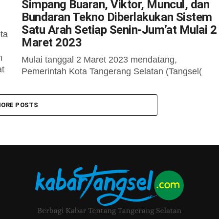
Simpang Buaran, Viktor, Muncul, dan
Bundaran Tekno Diberlakukan Sistem
Satu Arah Setiap Senin-Jum’at Mulai 2
ta
Maret 2023
n
Mulai tanggal 2 Maret 2023 mendatang,
at
Pemerintah Kota Tangerang Selatan (Tangsel(
melalui Dinas Perhubungan (Dishub)
memberlakukan Sistem Satu Arah (SSA) atau
ORE POSTS
One Way di empat titik...