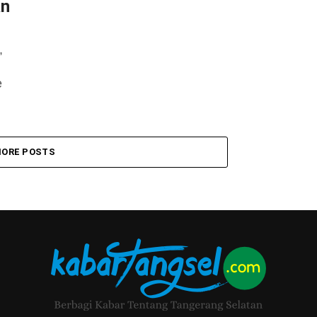
an
,
e
ORE POSTS