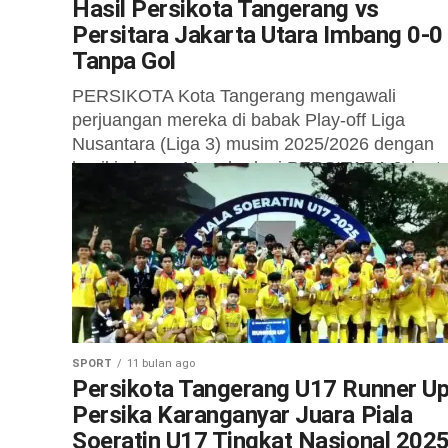
Hasil Persikota Tangerang vs
Persitara Jakarta Utara Imbang 0-0
Tanpa Gol
PERSIKOTA Kota Tangerang mengawali
perjuangan mereka di babak Play-off Liga
Nusantara (Liga 3) musim 2025/2026 dengan
hasil imbang. Menghadapi PERSITARA Jakart
Utara, kedua tim harus puas...
SPORT
11 bulan ago
Persikota Tangerang U17 Runner Up
Persika Karanganyar Juara Piala
Soeratin U17 Tingkat Nasional 202