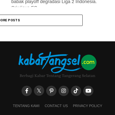
babak playoff degradasi Liga 2 Indonesia.
Sriwijaya FC...
ORE POSTS
TENTANG KAMI
CONTACT US
PRIVACY POLICY