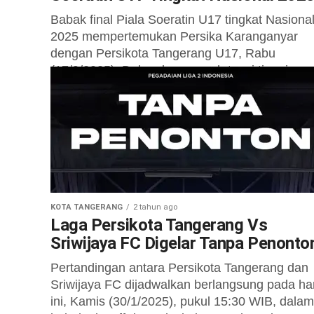
Babak final Piala Soeratin U17 tingkat Nasiona
2025 mempertemukan Persika Karanganyar
dengan Persikota Tangerang U17, Rabu
(17/9/2025). Dalam laga penuh tensi tinggi,
Persika Karanganyar berhasil keluar...
KOTA TANGERANG
2 tahun ago
Laga Persikota Tangerang Vs
Sriwijaya FC Digelar Tanpa Penonto
Pertandingan antara Persikota Tangerang dan
Sriwijaya FC dijadwalkan berlangsung pada har
ini, Kamis (30/1/2025), pukul 15:30 WIB, dalam