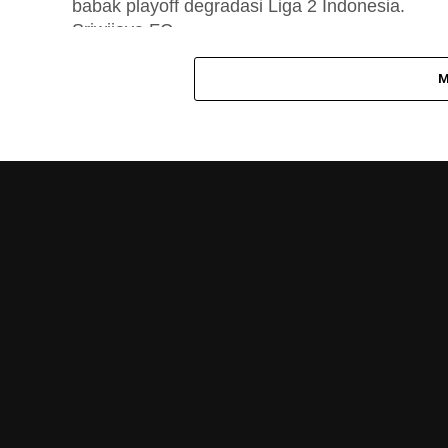
babak playoff degradasi Liga 2 Indonesia.
Sriwijaya FC...
M