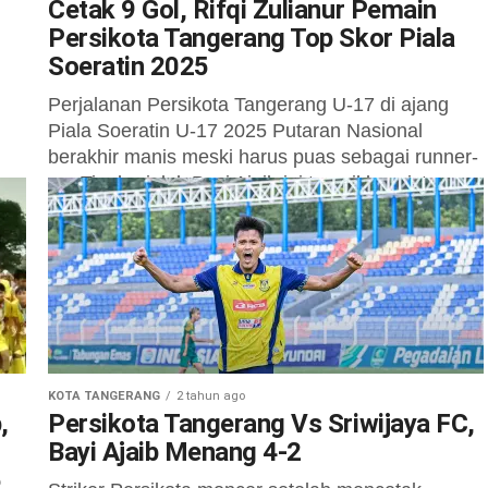
Cetak 9 Gol, Rifqi Zulianur Pemain
Persikota Tangerang Top Skor Piala
Soeratin 2025
Perjalanan Persikota Tangerang U-17 di ajang
Piala Soeratin U-17 2025 Putaran Nasional
berakhir manis meski harus puas sebagai runner-
a
up. Tim berjuluk Bayi Ajaib ini tampil konsisten...
KOTA TANGERANG
2 tahun ago
,
Persikota Tangerang Vs Sriwijaya FC,
Bayi Ajaib Menang 4-2
5