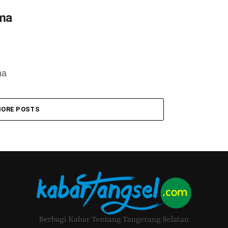
ama
ma
ORE POSTS