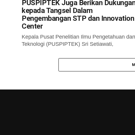
PUSPIPTEK Juga Berikan Dukunga
kepada Tangsel Dalam
Pengembangan STP dan Innovation
Center
Kepala Pusat Penelitian Ilmu Pengetahuan da
Teknologi (PUSPIPTEK) Sri Setiawati,
mengatakan pihaknya siap memberikan
dukungan penuh kepada Pemerintah Kota
M
Tangerang Selatan (Tangsel) dalam
mengembangkan Science Techno...