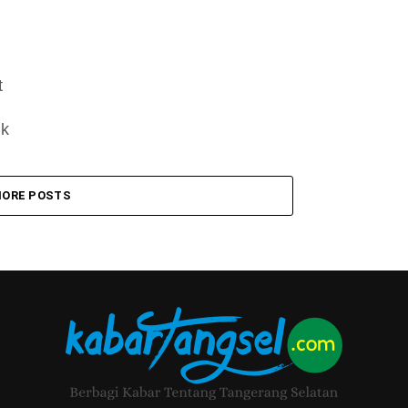
t
uk
ORE POSTS