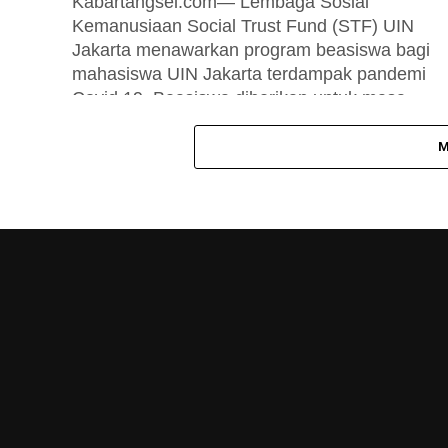
Kabartangsel.com— Lembaga Sosial
Kemanusiaan Social Trust Fund (STF) UIN
Jakarta menawarkan program beasiswa bagi
mahasiswa UIN Jakarta terdampak pandemi
Covid 19. Beasiswa diberikan untuk masa
perkuliahan...
M