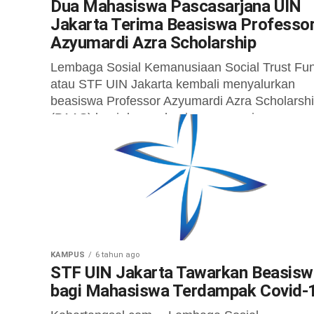
Dua Mahasiswa Pascasarjana UIN
Jakarta Terima Beasiswa Professo
Azyumardi Azra Scholarship
Lembaga Sosial Kemanusiaan Social Trust Fu
atau STF UIN Jakarta kembali menyalurkan
beasiswa Professor Azyumardi Azra Scholarsh
(PAAS) bagi dua mahasiswa pascarjana.
Beasiswa diharap mendukung studi...
KAMPUS
6 tahun ago
STF UIN Jakarta Tawarkan Beasisw
bagi Mahasiswa Terdampak Covid-