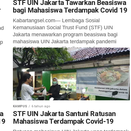
STF UIN Jakarta Tawarkan Beasiswa
r
bagi Mahasiswa Terdampak Covid 19
Kabartangsel.com— Lembaga Sosial
Kemanusiaan Social Trust Fund (STF) UIN
nd
Jakarta menawarkan program beasiswa bagi
mahasiswa UIN Jakarta terdampak pandemi
ip
Covid 19. Beasiswa diberikan untuk masa
perkuliahan...
KAMPUS
6 tahun ago
a
STF UIN Jakarta Santuni Ratusan
19
Mahasiswa Terdampak Covid-19