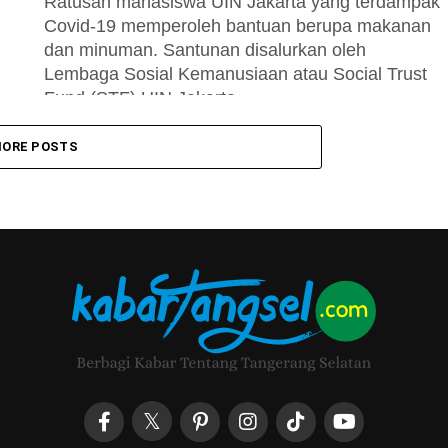
Ratusan mahasiswa UIN Jakarta yang terdampak
Covid-19 memperoleh bantuan berupa makanan
dan minuman. Santunan disalurkan oleh
Lembaga Sosial Kemanusiaan atau Social Trust
Fund (STF) UIN Jakarta....
ORE POSTS