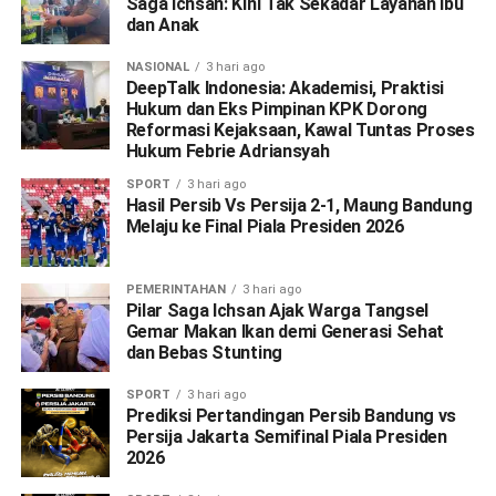
Saga Ichsan: Kini Tak Sekadar Layanan Ibu
dan Anak
NASIONAL
3 hari ago
DeepTalk Indonesia: Akademisi, Praktisi
Hukum dan Eks Pimpinan KPK Dorong
Reformasi Kejaksaan, Kawal Tuntas Proses
Hukum Febrie Adriansyah
SPORT
3 hari ago
Hasil Persib Vs Persija 2-1, Maung Bandung
Melaju ke Final Piala Presiden 2026
PEMERINTAHAN
3 hari ago
Pilar Saga Ichsan Ajak Warga Tangsel
Gemar Makan Ikan demi Generasi Sehat
dan Bebas Stunting
SPORT
3 hari ago
Prediksi Pertandingan Persib Bandung vs
Persija Jakarta Semifinal Piala Presiden
2026