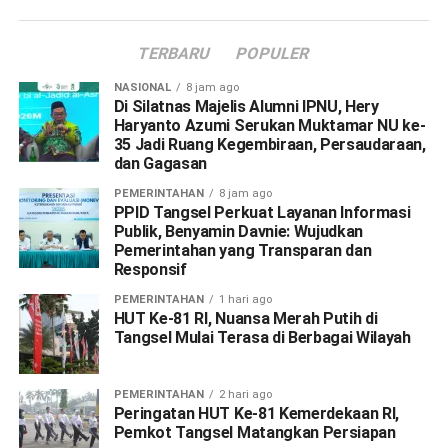
TERBARU
POPULER
NASIONAL
8 jam ago
Di Silatnas Majelis Alumni IPNU, Hery
Haryanto Azumi Serukan Muktamar NU ke-
35 Jadi Ruang Kegembiraan, Persaudaraan,
dan Gagasan
PEMERINTAHAN
8 jam ago
PPID Tangsel Perkuat Layanan Informasi
Publik, Benyamin Davnie: Wujudkan
Pemerintahan yang Transparan dan
Responsif
PEMERINTAHAN
1 hari ago
HUT Ke-81 RI, Nuansa Merah Putih di
Tangsel Mulai Terasa di Berbagai Wilayah
PEMERINTAHAN
2 hari ago
Peringatan HUT Ke-81 Kemerdekaan RI,
Pemkot Tangsel Matangkan Persiapan