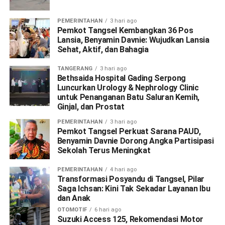
PEMERINTAHAN
3 hari ago
Pemkot Tangsel Kembangkan 36 Pos
Lansia, Benyamin Davnie: Wujudkan Lansia
Sehat, Aktif, dan Bahagia
TANGERANG
3 hari ago
Bethsaida Hospital Gading Serpong
Luncurkan Urology & Nephrology Clinic
untuk Penanganan Batu Saluran Kemih,
Ginjal, dan Prostat
PEMERINTAHAN
3 hari ago
Pemkot Tangsel Perkuat Sarana PAUD,
Benyamin Davnie Dorong Angka Partisipasi
Sekolah Terus Meningkat
PEMERINTAHAN
4 hari ago
Transformasi Posyandu di Tangsel, Pilar
Saga Ichsan: Kini Tak Sekadar Layanan Ibu
dan Anak
OTOMOTIF
6 hari ago
Suzuki Access 125, Rekomendasi Motor