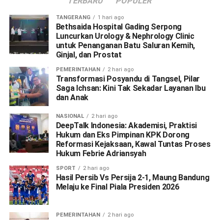
TERBARU
POPULER
TANGERANG
1 hari ago
Bethsaida Hospital Gading Serpong
Luncurkan Urology & Nephrology Clinic
untuk Penanganan Batu Saluran Kemih,
Ginjal, dan Prostat
PEMERINTAHAN
2 hari ago
Transformasi Posyandu di Tangsel, Pilar
Saga Ichsan: Kini Tak Sekadar Layanan Ibu
dan Anak
NASIONAL
2 hari ago
DeepTalk Indonesia: Akademisi, Praktisi
Hukum dan Eks Pimpinan KPK Dorong
Reformasi Kejaksaan, Kawal Tuntas Proses
Hukum Febrie Adriansyah
SPORT
2 hari ago
Hasil Persib Vs Persija 2-1, Maung Bandung
Melaju ke Final Piala Presiden 2026
PEMERINTAHAN
2 hari ago