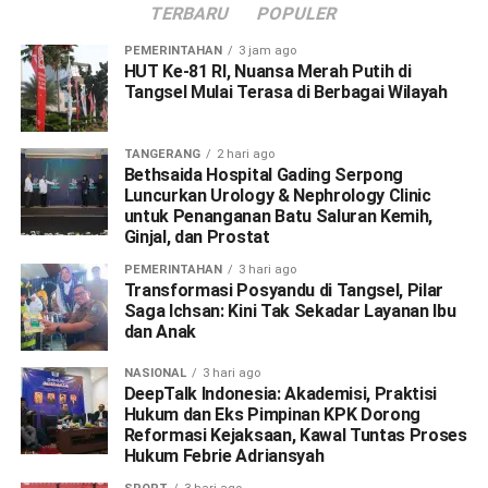
TERBARU
POPULER
PEMERINTAHAN
3 jam ago
HUT Ke-81 RI, Nuansa Merah Putih di
Tangsel Mulai Terasa di Berbagai Wilayah
TANGERANG
2 hari ago
Bethsaida Hospital Gading Serpong
Luncurkan Urology & Nephrology Clinic
untuk Penanganan Batu Saluran Kemih,
Ginjal, dan Prostat
PEMERINTAHAN
3 hari ago
Transformasi Posyandu di Tangsel, Pilar
Saga Ichsan: Kini Tak Sekadar Layanan Ibu
dan Anak
NASIONAL
3 hari ago
DeepTalk Indonesia: Akademisi, Praktisi
Hukum dan Eks Pimpinan KPK Dorong
Reformasi Kejaksaan, Kawal Tuntas Proses
Hukum Febrie Adriansyah