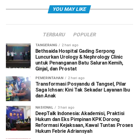
YOU MAY LIKE
TERBARU
POPULER
TANGERANG
2 hari ago
Bethsaida Hospital Gading Serpong
Luncurkan Urology & Nephrology Clinic
untuk Penanganan Batu Saluran Kemih,
Ginjal, dan Prostat
PEMERINTAHAN
2 hari ago
Transformasi Posyandu di Tangsel, Pilar
Saga Ichsan: Kini Tak Sekadar Layanan Ibu
dan Anak
NASIONAL
3 hari ago
DeepTalk Indonesia: Akademisi, Praktisi
Hukum dan Eks Pimpinan KPK Dorong
Reformasi Kejaksaan, Kawal Tuntas Proses
Hukum Febrie Adriansyah