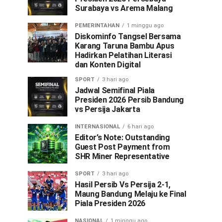
Surabaya vs Arema Malang
PEMERINTAHAN
1 minggu ago
Diskominfo Tangsel Bersama
Karang Taruna Bambu Apus
Hadirkan Pelatihan Literasi
dan Konten Digital
SPORT
3 hari ago
Jadwal Semifinal Piala
Presiden 2026 Persib Bandung
vs Persija Jakarta
INTERNASIONAL
6 hari ago
Editor’s Note: Outstanding
Guest Post Payment from
SHR Miner Representative
SPORT
3 hari ago
Hasil Persib Vs Persija 2-1,
Maung Bandung Melaju ke Final
Piala Presiden 2026
NASIONAL
1 minggu ago