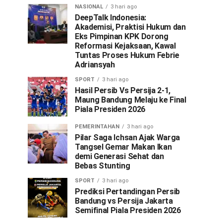
NASIONAL
3 hari ago
DeepTalk Indonesia:
Akademisi, Praktisi Hukum dan
Eks Pimpinan KPK Dorong
Reformasi Kejaksaan, Kawal
Tuntas Proses Hukum Febrie
Adriansyah
SPORT
3 hari ago
Hasil Persib Vs Persija 2-1,
Maung Bandung Melaju ke Final
Piala Presiden 2026
PEMERINTAHAN
3 hari ago
Pilar Saga Ichsan Ajak Warga
Tangsel Gemar Makan Ikan
demi Generasi Sehat dan
Bebas Stunting
SPORT
3 hari ago
Prediksi Pertandingan Persib
Bandung vs Persija Jakarta
Semifinal Piala Presiden 2026