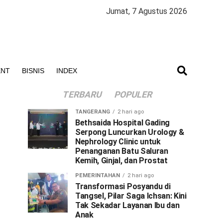
Jumat, 7 Agustus 2026
ENT
BISNIS
INDEX
TERBARU
POPULER
TANGERANG
2 hari ago
Bethsaida Hospital Gading
Serpong Luncurkan Urology &
Nephrology Clinic untuk
Penanganan Batu Saluran
Kemih, Ginjal, dan Prostat
PEMERINTAHAN
2 hari ago
Transformasi Posyandu di
Tangsel, Pilar Saga Ichsan: Kini
Tak Sekadar Layanan Ibu dan
Anak