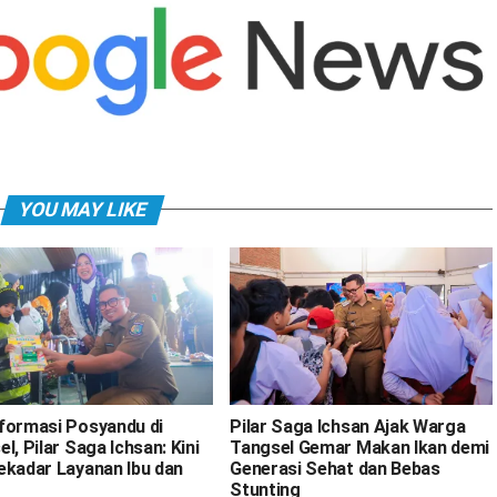
YOU MAY LIKE
formasi Posyandu di
Pilar Saga Ichsan Ajak Warga
l, Pilar Saga Ichsan: Kini
Tangsel Gemar Makan Ikan demi
ekadar Layanan Ibu dan
Generasi Sehat dan Bebas
Stunting