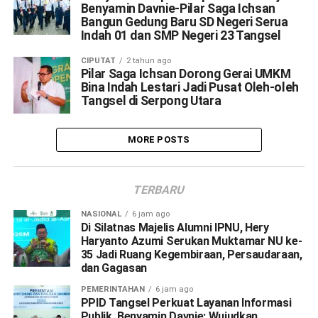
Benyamin Davnie-Pilar Saga Ichsan
Bangun Gedung Baru SD Negeri Serua
Indah 01 dan SMP Negeri 23 Tangsel
CIPUTAT
2 tahun ago
Pilar Saga Ichsan Dorong Gerai UMKM
Bina Indah Lestari Jadi Pusat Oleh-oleh
Tangsel di Serpong Utara
MORE POSTS
TERBARU
NASIONAL
6 jam ago
Di Silatnas Majelis Alumni IPNU, Hery
Haryanto Azumi Serukan Muktamar NU ke-
35 Jadi Ruang Kegembiraan, Persaudaraan,
dan Gagasan
PEMERINTAHAN
6 jam ago
PPID Tangsel Perkuat Layanan Informasi
Publik, Benyamin Davnie: Wujudkan