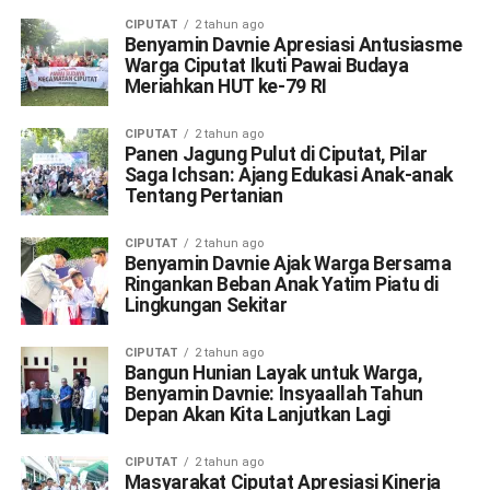
CIPUTAT
2 tahun ago
Benyamin Davnie Apresiasi Antusiasme
Warga Ciputat Ikuti Pawai Budaya
Meriahkan HUT ke-79 RI
CIPUTAT
2 tahun ago
Panen Jagung Pulut di Ciputat, Pilar
Saga Ichsan: Ajang Edukasi Anak-anak
Tentang Pertanian
CIPUTAT
2 tahun ago
Benyamin Davnie Ajak Warga Bersama
Ringankan Beban Anak Yatim Piatu di
Lingkungan Sekitar
CIPUTAT
2 tahun ago
Bangun Hunian Layak untuk Warga,
Benyamin Davnie: Insyaallah Tahun
Depan Akan Kita Lanjutkan Lagi
CIPUTAT
2 tahun ago
Masyarakat Ciputat Apresiasi Kinerja