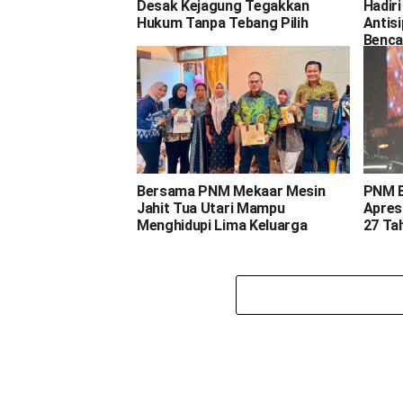
Desak Kejagung Tegakkan
Hadir
Hukum Tanpa Tebang Pilih
Antis
Benca
Bersama PNM Mekaar Mesin
PNM E
Jahit Tua Utari Mampu
Apresi
Menghidupi Lima Keluarga
27 Ta