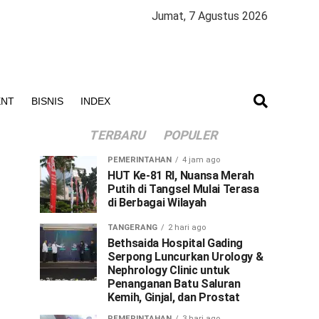
Jumat, 7 Agustus 2026
ENT
BISNIS
INDEX
TERBARU
POPULER
PEMERINTAHAN
4 jam ago
HUT Ke-81 RI, Nuansa Merah
Putih di Tangsel Mulai Terasa
di Berbagai Wilayah
TANGERANG
2 hari ago
Bethsaida Hospital Gading
Serpong Luncurkan Urology &
Nephrology Clinic untuk
Penanganan Batu Saluran
Kemih, Ginjal, dan Prostat
PEMERINTAHAN
3 hari ago