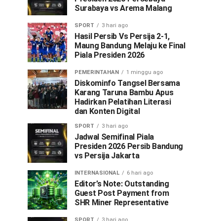
Surabaya vs Arema Malang
SPORT
3 hari ago
Hasil Persib Vs Persija 2-1,
Maung Bandung Melaju ke Final
Piala Presiden 2026
PEMERINTAHAN
1 minggu ago
Diskominfo Tangsel Bersama
Karang Taruna Bambu Apus
Hadirkan Pelatihan Literasi
dan Konten Digital
SPORT
3 hari ago
Jadwal Semifinal Piala
Presiden 2026 Persib Bandung
vs Persija Jakarta
INTERNASIONAL
6 hari ago
Editor’s Note: Outstanding
Guest Post Payment from
SHR Miner Representative
SPORT
3 hari ago