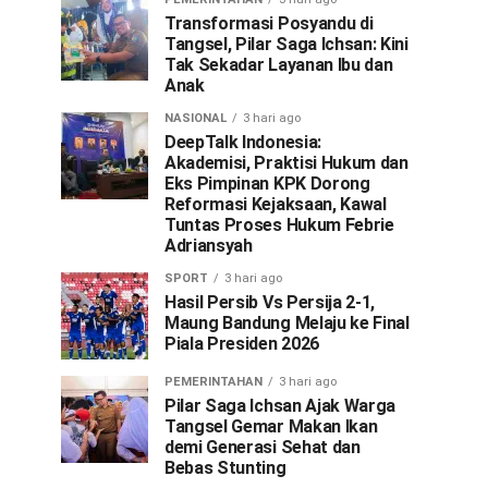
Transformasi Posyandu di
Tangsel, Pilar Saga Ichsan: Kini
Tak Sekadar Layanan Ibu dan
Anak
NASIONAL
3 hari ago
DeepTalk Indonesia:
Akademisi, Praktisi Hukum dan
Eks Pimpinan KPK Dorong
Reformasi Kejaksaan, Kawal
Tuntas Proses Hukum Febrie
Adriansyah
SPORT
3 hari ago
Hasil Persib Vs Persija 2-1,
Maung Bandung Melaju ke Final
Piala Presiden 2026
PEMERINTAHAN
3 hari ago
Pilar Saga Ichsan Ajak Warga
Tangsel Gemar Makan Ikan
demi Generasi Sehat dan
Bebas Stunting