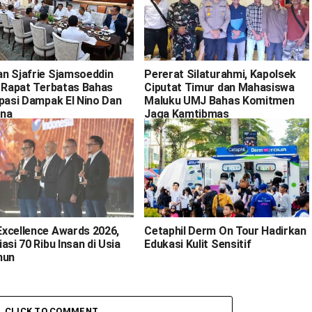
n Sjafrie Sjamsoeddin
Pererat Silaturahmi, Kapolsek
i Rapat Terbatas Bahas
Ciputat Timur dan Mahasiswa
ipasi Dampak El Nino Dan
Maluku UMJ Bahas Komitmen
na
Jaga Kamtibmas
xcellence Awards 2026,
Cetaphil Derm On Tour Hadirkan
asi 70 Ribu Insan di Usia
Edukasi Kulit Sensitif
hun
CLICK TO COMMENT