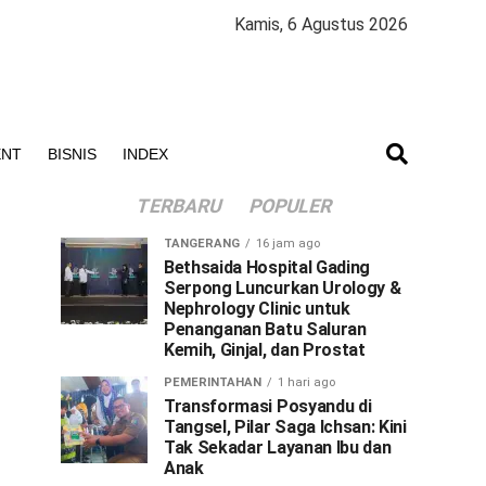
Kamis, 6 Agustus 2026
ENT
BISNIS
INDEX
TERBARU
POPULER
TANGERANG
16 jam ago
Bethsaida Hospital Gading
Serpong Luncurkan Urology &
Nephrology Clinic untuk
Penanganan Batu Saluran
Kemih, Ginjal, dan Prostat
PEMERINTAHAN
1 hari ago
Transformasi Posyandu di
Tangsel, Pilar Saga Ichsan: Kini
Tak Sekadar Layanan Ibu dan
Anak