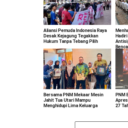
Aliansi Pemuda Indonesia Raya
Menha
Desak Kejagung Tegakkan
Hadir
Hukum Tanpa Tebang Pilih
Antis
Benca
Bersama PNM Mekaar Mesin
PNM E
Jahit Tua Utari Mampu
Apresi
Menghidupi Lima Keluarga
27 Ta