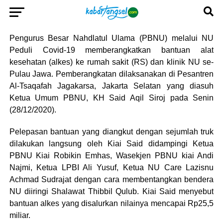
Pengurus Besar Nahdlatul Ulama (PBNU) melalui NU
Peduli Covid-19 memberangkatkan bantuan alat
kesehatan (alkes) ke rumah sakit (RS) dan klinik NU se-
Pulau Jawa. Pemberangkatan dilaksanakan di Pesantren
Al-Tsaqafah Jagakarsa, Jakarta Selatan yang diasuh
Ketua Umum PBNU, KH Said Aqil Siroj pada Senin
(28/12/2020).
Pelepasan bantuan yang diangkut dengan sejumlah truk
dilakukan langsung oleh Kiai Said didampingi Ketua
PBNU Kiai Robikin Emhas, Wasekjen PBNU kiai Andi
Najmi, Ketua LPBI Ali Yusuf, Ketua NU Care Lazisnu
Achmad Sudrajat dengan cara membentangkan bendera
NU diiringi Shalawat Thibbil Qulub. Kiai Said menyebut
bantuan alkes yang disalurkan nilainya mencapai Rp25,5
miliar.