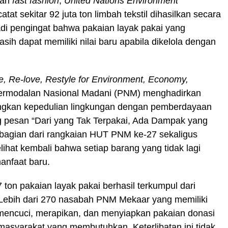
dan
fast fashion
,
United Nations Environment
t sekitar 92 juta ton limbah tekstil dihasilkan secara
jadi pengingat bahwa pakaian layak pakai yang
sih dapat memiliki nilai baru apabila dikelola dengan
, Re-love, Restyle for Environment, Economy,
ermodalan Nasional Madani (PNM) menghadirkan
gkan kepedulian lingkungan dengan pemberdayaan
 pesan “Dari yang Tak Terpakai, Ada Dampak yang
 bagian dari rangkaian HUT PNM ke-27 sekaligus
hat kembali bahwa setiap barang yang tidak lagi
anfaat baru.
on pakaian layak pakai berhasil terkumpul dari
 Lebih dari 270 nasabah PNM Mekaar yang memiliki
k mencuci, merapikan, dan menyiapkan pakaian donasi
masyarakat yang membutuhkan. Keterlibatan ini tidak