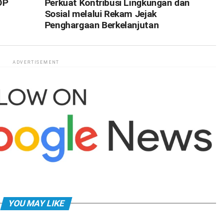
OP
Perkuat Kontribusi Lingkungan dan
Sosial melalui Rekam Jejak
Penghargaan Berkelanjutan
ADVERTISEMENT
YOU MAY LIKE