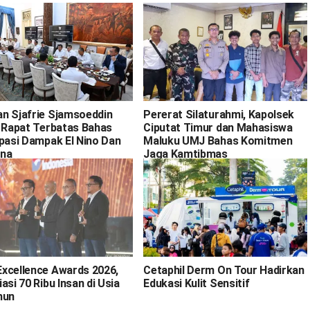
n Sjafrie Sjamsoeddin
Pererat Silaturahmi, Kapolsek
i Rapat Terbatas Bahas
Ciputat Timur dan Mahasiswa
ipasi Dampak El Nino Dan
Maluku UMJ Bahas Komitmen
na
Jaga Kamtibmas
xcellence Awards 2026,
Cetaphil Derm On Tour Hadirkan
asi 70 Ribu Insan di Usia
Edukasi Kulit Sensitif
hun