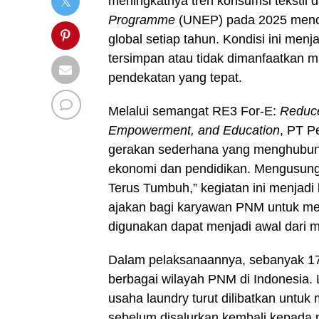
meningkatnya tren konsumsi tekstil 
Programme
(UNEP) pada 2025 mencata
global setiap tahun. Kondisi ini men
tersimpan atau tidak dimanfaatkan ma
pendekatan yang tepat.
Melalui semangat RE3 For-E:
Reduce
Empowerment, and Education
, PT P
gerakan sederhana yang menghubun
ekonomi dan pendidikan. Mengusung
Terus Tumbuh,” kegiatan ini menjadi
ajakan bagi karyawan PNM untuk meli
digunakan dapat menjadi awal dari m
Dalam pelaksanaannya, sebanyak 17 t
berbagai wilayah PNM di Indonesia.
usaha laundry turut dilibatkan untu
sebelum disalurkan kembali kepada 