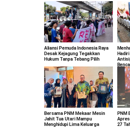
Aliansi Pemuda Indonesia Raya
Menha
Desak Kejagung Tegakkan
Hadir
Hukum Tanpa Tebang Pilih
Antis
Benca
Bersama PNM Mekaar Mesin
PNM E
Jahit Tua Utari Mampu
Apresi
Menghidupi Lima Keluarga
27 Ta