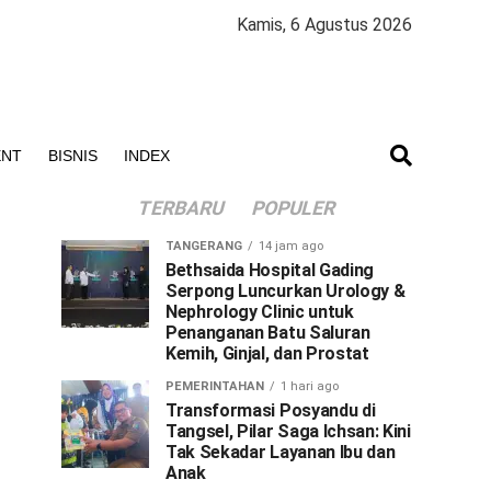
Kamis, 6 Agustus 2026
ENT
BISNIS
INDEX
TERBARU
POPULER
TANGERANG
14 jam ago
Bethsaida Hospital Gading
Serpong Luncurkan Urology &
Nephrology Clinic untuk
Penanganan Batu Saluran
Kemih, Ginjal, dan Prostat
PEMERINTAHAN
1 hari ago
Transformasi Posyandu di
Tangsel, Pilar Saga Ichsan: Kini
Tak Sekadar Layanan Ibu dan
Anak