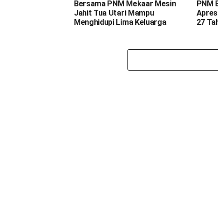
Bersama PNM Mekaar Mesin
PNM E
Jahit Tua Utari Mampu
Apresi
Menghidupi Lima Keluarga
27 Ta