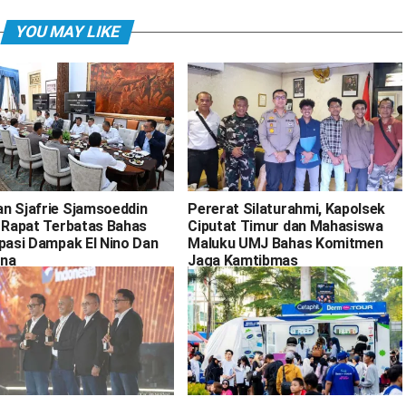
YOU MAY LIKE
n Sjafrie Sjamsoeddin
Pererat Silaturahmi, Kapolsek
i Rapat Terbatas Bahas
Ciputat Timur dan Mahasiswa
ipasi Dampak El Nino Dan
Maluku UMJ Bahas Komitmen
na
Jaga Kamtibmas