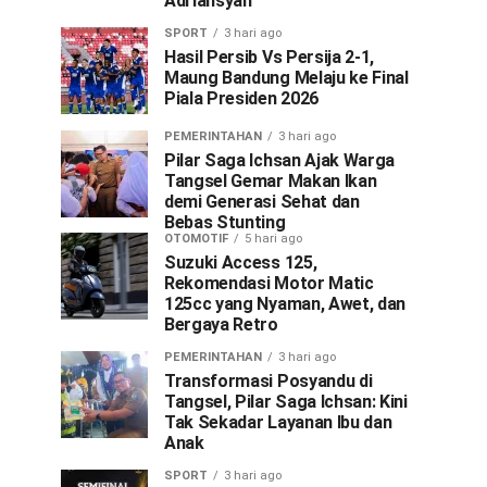
Adriansyah
SPORT
3 hari ago
Hasil Persib Vs Persija 2-1,
Maung Bandung Melaju ke Final
Piala Presiden 2026
PEMERINTAHAN
3 hari ago
Pilar Saga Ichsan Ajak Warga
Tangsel Gemar Makan Ikan
demi Generasi Sehat dan
Bebas Stunting
OTOMOTIF
5 hari ago
Suzuki Access 125,
Rekomendasi Motor Matic
125cc yang Nyaman, Awet, dan
Bergaya Retro
PEMERINTAHAN
3 hari ago
Transformasi Posyandu di
Tangsel, Pilar Saga Ichsan: Kini
Tak Sekadar Layanan Ibu dan
Anak
SPORT
3 hari ago