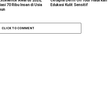
xcellence Awards 2026,
Cetaphil Derm On Tour Hadirkan
asi 70 Ribu Insan di Usia
Edukasi Kulit Sensitif
hun
CLICK TO COMMENT