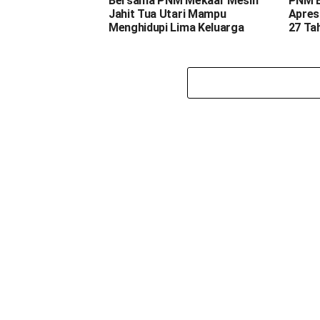
Bersama PNM Mekaar Mesin
PNM E
Jahit Tua Utari Mampu
Apresi
Menghidupi Lima Keluarga
27 Ta