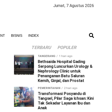
Jumat, 7 Agustus 2026
ENT
BISNIS
INDEX
TERBARU
POPULER
TANGERANG
1 hari ago
Bethsaida Hospital Gading
Serpong Luncurkan Urology &
Nephrology Clinic untuk
Penanganan Batu Saluran
Kemih, Ginjal, dan Prostat
PEMERINTAHAN
2 hari ago
Transformasi Posyandu di
Tangsel, Pilar Saga Ichsan: Kini
Tak Sekadar Layanan Ibu dan
Anak