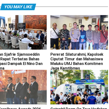
YOU MAY LIKE
n Sjafrie Sjamsoeddin
Pererat Silaturahmi, Kapolsek
i Rapat Terbatas Bahas
Ciputat Timur dan Mahasiswa
ipasi Dampak El Nino Dan
Maluku UMJ Bahas Komitmen
na
Jaga Kamtibmas