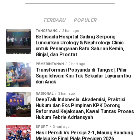
TERBARU
POPULER
TANGERANG
2 hari ago
Bethsaida Hospital Gading Serpong
Luncurkan Urology & Nephrology Clinic
untuk Penanganan Batu Saluran Kemih,
Ginjal, dan Prostat
PEMERINTAHAN
2 hari ago
Transformasi Posyandu di Tangsel, Pilar
Saga Ichsan: Kini Tak Sekadar Layanan Ibu
dan Anak
NASIONAL
3 hari ago
DeepTalk Indonesia: Akademisi, Praktisi
Hukum dan Eks Pimpinan KPK Dorong
Reformasi Kejaksaan, Kawal Tuntas Proses
Hukum Febrie Adriansyah
SPORT
3 hari ago
Hasil Persib Vs Persija 2-1, Maung Bandung
Melaju ke Final Piala Presiden 2026