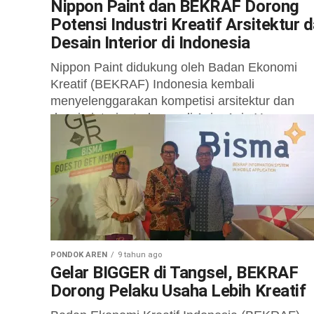
Nippon Paint dan BEKRAF Dorong
Potensi Industri Kreatif Arsitektur 
Desain Interior di Indonesia
Nippon Paint didukung oleh Badan Ekonomi
Kreatif (BEKRAF) Indonesia kembali
menyelenggarakan kompetisi arsitektur dan
desain interior terbesar di Asia; Asia Young
Designer Award (AYDA). Kompetisi AYDA...
PONDOK AREN
9 tahun ago
Gelar BIGGER di Tangsel, BEKRAF
Dorong Pelaku Usaha Lebih Kreatif