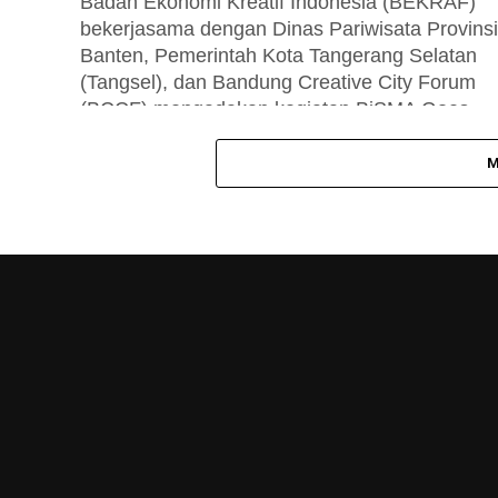
Badan Ekonomi Kreatif Indonesia (BEKRAF)
bekerjasama dengan Dinas Pariwisata Provinsi
Banten, Pemerintah Kota Tangerang Selatan
(Tangsel), dan Bandung Creative City Forum
(BCCF) mengadakan kegiatan BiSMA Goes...
M