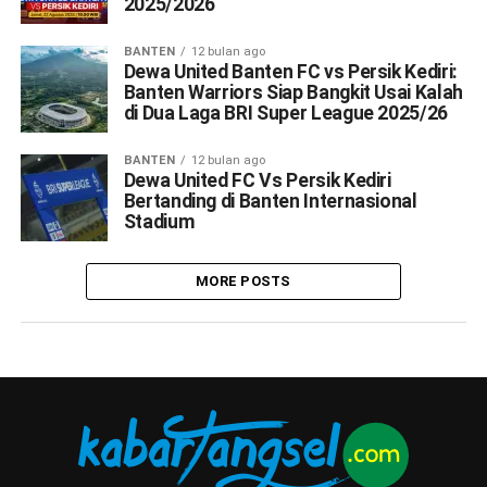
2025/2026
BANTEN
12 bulan ago
Dewa United Banten FC vs Persik Kediri:
Banten Warriors Siap Bangkit Usai Kalah
di Dua Laga BRI Super League 2025/26
BANTEN
12 bulan ago
Dewa United FC Vs Persik Kediri
Bertanding di Banten Internasional
Stadium
MORE POSTS