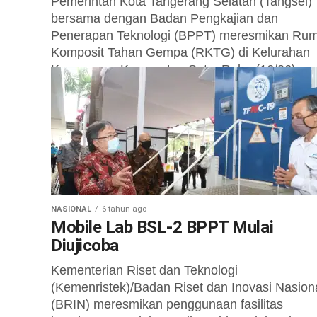
Pemerintah Kota Tangerang Selatan (Tangsel)
bersama dengan Badan Pengkajian dan
Penerapan Teknologi (BPPT) meresmikan Ru
Komposit Tahan Gempa (RKTG) di Kelurahan
Keranggan, Kecamatan Setu, Rabu (16/06)....
NASIONAL
6 tahun ago
Mobile Lab BSL-2 BPPT Mulai
Diujicoba
Kementerian Riset dan Teknologi
(Kemenristek)/Badan Riset dan Inovasi Nasion
(BRIN) meresmikan penggunaan fasilitas