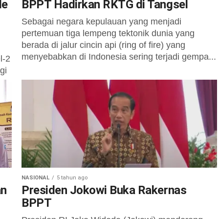
le
BPPT Hadirkan RKTG di Tangsel
Sebagai negara kepulauan yang menjadi
pertemuan tiga lempeng tektonik dunia yang
berada di jalur cincin api (ring of fire) yang
menyebabkan di Indonesia sering terjadi gempa...
l-2
gi
NASIONAL
5 tahun ago
an
Presiden Jokowi Buka Rakernas
BPPT