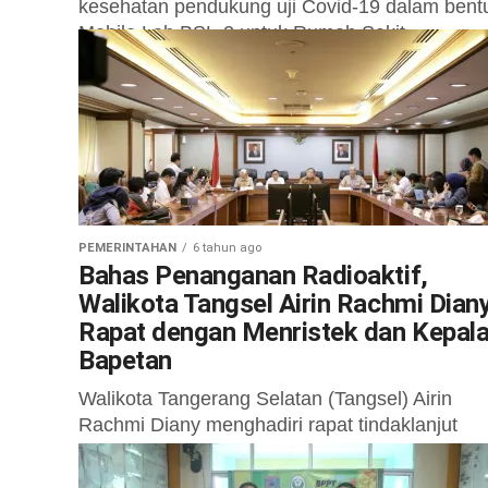
kesehatan pendukung uji Covid-19 dalam bent
Mobile Lab BSL-2 untuk Rumah Sakit
Mohammad...
PEMERINTAHAN
6 tahun ago
Bahas Penanganan Radioaktif,
Walikota Tangsel Airin Rachmi Dian
Rapat dengan Menristek dan Kepal
Bapetan
Walikota Tangerang Selatan (Tangsel) Airin
Rachmi Diany menghadiri rapat tindaklanjut
penanganan radiasi yang terjadi di Perumahan
Batan Indah Setu. Rapat tersebut dipimpin