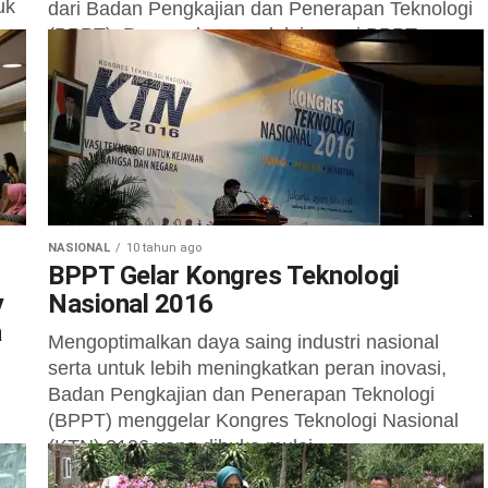
uk
dari Badan Pengkajian dan Penerapan Teknologi
(BPPT). Penyerahan produk inovasi BPPT
bersama Task Force Riset dan...
NASIONAL
10 tahun ago
BPPT Gelar Kongres Teknologi
y
Nasional 2016
a
Mengoptimalkan daya saing industri nasional
serta untuk lebih meningkatkan peran inovasi,
Badan Pengkajian dan Penerapan Teknologi
(BPPT) menggelar Kongres Teknologi Nasional
(KTN) 2106 yang dibuka mulai,...