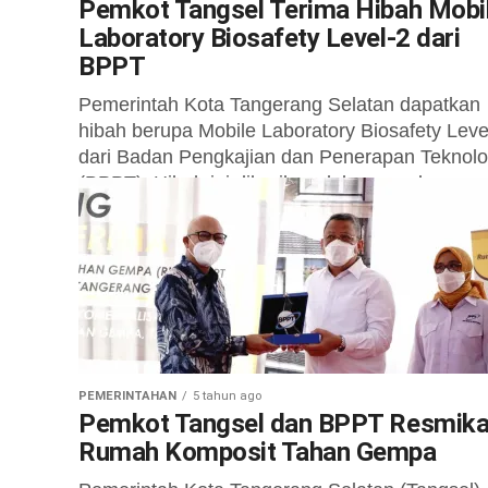
Pemkot Tangsel Terima Hibah Mobi
Laboratory Biosafety Level-2 dari
BPPT
Pemerintah Kota Tangerang Selatan dapatkan
hibah berupa Mobile Laboratory Biosafety Leve
dari Badan Pengkajian dan Penerapan Teknolo
(BPPT). Hibah ini diberikan dalam rangka
penanganan Covid-19 di...
PEMERINTAHAN
5 tahun ago
Pemkot Tangsel dan BPPT Resmik
Rumah Komposit Tahan Gempa