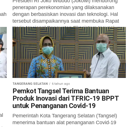
Presiden RI Joko Widodo (Jokowi) mendorong
penerapan perekonomian yang dilaksanakan
mah
dengan berbasiskan inovasi dan teknologi. Hal
tersebut disampaikannya saat membuka Rapat
Kerja Nasional Penguatan Ekosistem Inovasi...
TANGERANG SELATAN
6 tahun ago
Pemkot Tangsel Terima Bantuan
Produk Inovasi dari TFRIC-19 BPPT
untuk Penanganan Covid-19
al
Pemerintah Kota Tangerang Selatan (Tangsel)
menerima bantuan alat penanganan Covid-19