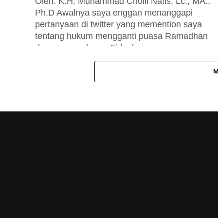
Oleh: K.H. Muhammad Cholil Nafis, Lc., MA.,
Ph.D Awalnya saya enggan menanggapi
pertanyaan di twitter yang memention saya
tentang hukum mengganti puasa Ramadhan
dengan membayar Fidyah...
M