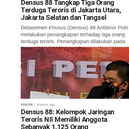
Densus 88 Tangkap Tiga Orang
Terduga Teroris di Jakarta Utara,
Jakarta Selatan dan Tangsel
Detasemen Khusus (Densus) 88 Antiteror Polri
melakukan penangkapan terhadap tiga orang
terduga teroris. Penangkapan dilakukan pada
Jumat (20/1/2023). Karo Penmas Divisi Humas
Polri Brigjen Pol Ahmad...
HUKUM
4 tahun ago
Densus 88: Kelompok Jaringan
Teroris NII Memiliki Anggota
Sebanyak 1.125 Orang