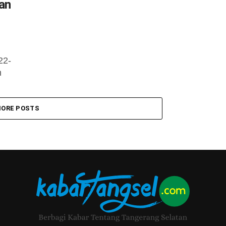
an
22-
h
n,
ORE POSTS