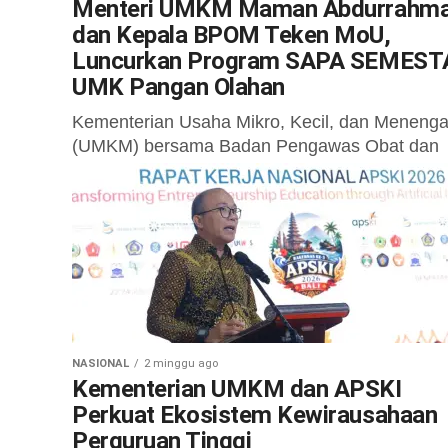
Menteri UMKM Maman Abdurrahm
dan Kepala BPOM Teken MoU,
Luncurkan Program SAPA SEMEST
UMK Pangan Olahan
Kementerian Usaha Mikro, Kecil, dan Meneng
(UMKM) bersama Badan Pengawas Obat dan
Makanan (BPOM) memperkuat sinergi untuk
mempercepat akses perizinan dan sertifikasi b
usaha mikro dan...
NASIONAL
2 minggu ago
Kementerian UMKM dan APSKI
Perkuat Ekosistem Kewirausahaan
Perguruan Tinggi