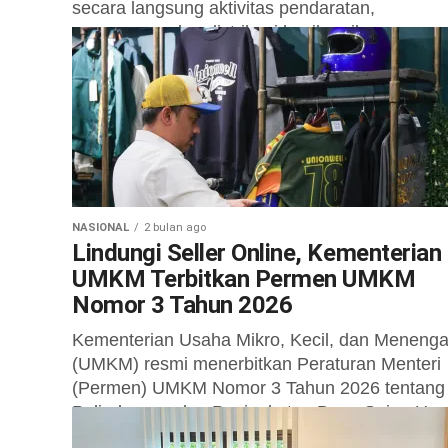
secara langsung aktivitas pendaratan,
pemasaran, dan distribusi hasil perikanan yang
menjadi salah satu penggerak utama ekonomi
masyarakat...
NASIONAL
2 bulan ago
Lindungi Seller Online, Kementerian
UMKM Terbitkan Permen UMKM
Nomor 3 Tahun 2026
Kementerian Usaha Mikro, Kecil, dan Meneng
(UMKM) resmi menerbitkan Peraturan Menteri
(Permen) UMKM Nomor 3 Tahun 2026 tentang
Pelindungan dan Peningkatan Daya Saing Us
Mikro dan...