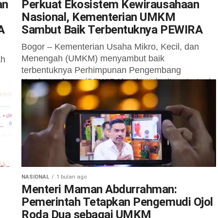
an
Perkuat Ekosistem Kewirausahaan
Nasional, Kementerian UMKM
A
Sambut Baik Terbentuknya PEWIRA
Bogor – Kementerian Usaha Mikro, Kecil, dan
Menengah (UMKM) menyambut baik
ah
terbentuknya Perhimpunan Pengembang
Kewirausahaan (PEWIRA) sebagai mitra strategis
dalam memperkuat ekosistem kewirausahaan
agi
nasional sekaligus mempercepat...
NASIONAL
1 bulan ago
Menteri Maman Abdurrahman:
Pemerintah Tetapkan Pengemudi Ojol
Roda Dua sebagai UMKM