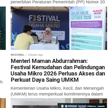
penerbitan Peraturan Pemerintah (PP) Nomor 20
Tahun 2026. Regulasi ini memberikan kepastian
dan kemudahan perpajakan...
NASIONAL
2 bulan ago
Menteri Maman Abdurrahman:
Festival Kemudahan dan Pelindungan
Usaha Mikro 2026 Perluas Akses dan
Perkuat Daya Saing UMKM
ah
Kementerian Usaha Mikro, Kecil, dan Menengah
(UMKM) terus memperkuat komitmennya dalam
aha
membangun ekosistem usaha yang aman,
inklusif, dan kondusif bagi pengusaha UMKM