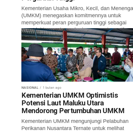
Kementerian Usaha Mikro, Kecil, dan Meneng
(UMKM) menegaskan komitmennya untuk
memperkuat peran perguruan tinggi sebagai
pusat lahirnya wirausaha baru yang inovatif,
produktif, berdaya saing, serta mampu...
NASIONAL
1 bulan ago
Kementerian UMKM Optimistis
Potensi Laut Maluku Utara
Mendorong Pertumbuhan UMKM
Kementerian UMKM mengunjungi Pelabuhan
Perikanan Nusantara Ternate untuk melihat