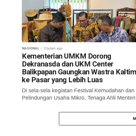
NASIONAL
2 bulan ago
Kementerian UMKM Dorong
Dekranasda dan UKM Center
Balikpapan Gaungkan Wastra Kalti
ke Pasar yang Lebih Luas
Di sela-sela kegiatan Festival Kemudahan dan
Pelindungan Usaha Mikro, Tenaga Ahli Menteri
UMKM Bidang Pembiayaan dan Skema UMKM
Faisal Anwar, berkesempatan mengunjungi Gal
M
Dekranasda Balikpapan dan...