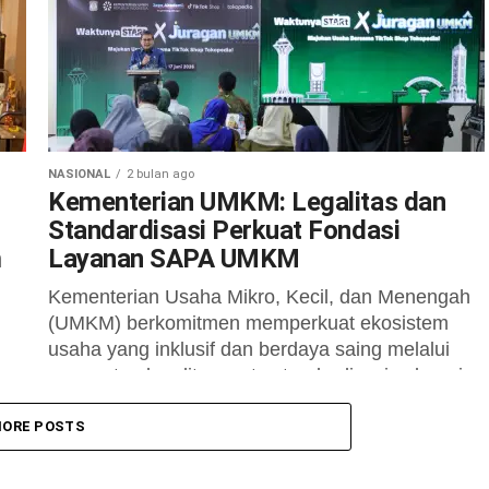
agar mampu tumbuh, berdaya...
NASIONAL
2 bulan ago
Kementerian UMKM: Legalitas dan
Standardisasi Perkuat Fondasi
m
Layanan SAPA UMKM
Kementerian Usaha Mikro, Kecil, dan Menengah
(UMKM) berkomitmen memperkuat ekosistem
usaha yang inklusif dan berdaya saing melalui
penguatan legalitas serta standardisasi sebagai
,
fondasi utama bagi pengusaha...
eri
ORE POSTS