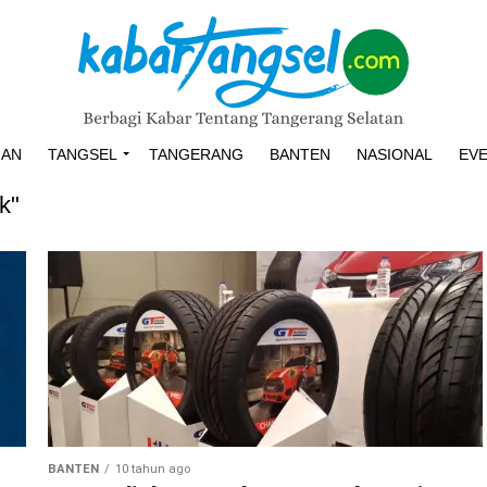
HAN
TANGSEL
TANGERANG
BANTEN
NASIONAL
EV
k"
BANTEN
10 tahun ago